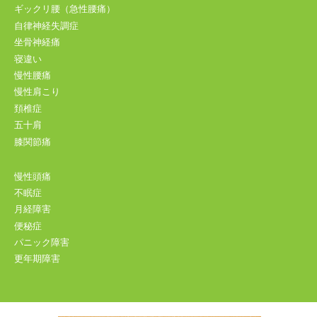
ギックリ腰（急性腰痛）
自律神経失調症
坐骨神経痛
寝違い
慢性腰痛
慢性肩こり
頚椎症
五十肩
膝関節痛
慢性頭痛
不眠症
月経障害
便秘症
パニック障害
更年期障害