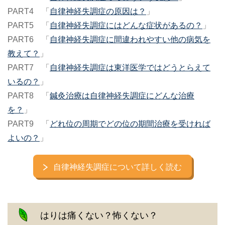
PART4 「
自律神経失調症の原因は？
」
PART5 「
自律神経失調症にはどんな症状があるの？
」
PART6 「
自律神経失調症に間違われやすい他の病気を
教えて？
」
PART7 「
自律神経失調症は東洋医学ではどうとらえて
いるの？
」
PART8 「
鍼灸治療は自律神経失調症にどんな治療
を？
」
PART9 「
どれ位の周期でどの位の期間治療を受ければ
よいの？
」
自律神経失調症について詳しく読む
はりは痛くない？怖くない？